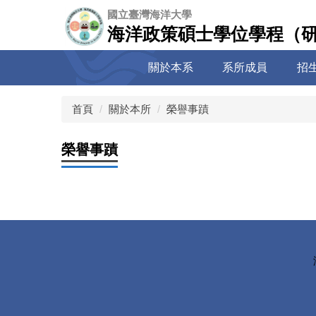
跳
國立臺灣海洋大學
到
海洋政策碩士學位學程（
主
要
關於本系
系所成員
招
內
容
區
首頁
關於本所
榮譽事蹟
榮譽事蹟